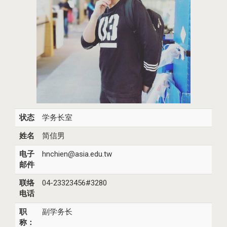
状态
学务长室
姓名
简信男
电子
hnchien@asia.edu.tw
邮件
联络
04-23323456#3280
电话
职
副学务长
称：