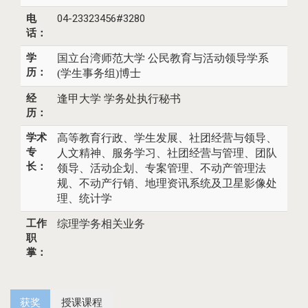
电
04-23323456#3280
话：
学
国立台湾师范大学
公民教育与活动领导学系
历：
(学生事务组)博士
经
逢甲大学
学务处
执行秘书
历：
学术
高等教育行政、学生发展、社团经营与领导、
专
人文精神、服务学习、社团经营与管理、团队
长：
领导、活动企划、专案管理、不动产管理法
规、不动产行销、地理资讯系统及卫星影像处
理、统计学
工作
综理学务相关业务
职
掌：
获奖
授课课程