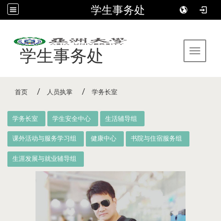
学生事务处
:::
学生事务处
Toggle 
首页
人员执掌
学务长室
:::
学务长室
学生安全中心
生活辅导组
课外活动与服务学习组
健康中心
书院与住宿服务组
生涯发展与就业辅导组