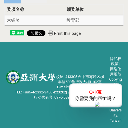
奖项名称
颁奖单位
木铎奖
教育部
Print this page
Share
隐私权
政策 |
网络使
用规范
校址: 413305 台中市雾峰区柳
Copyrig
丰路500号行政大楼L102室
ht
E-mail:student@asia.edu.tw
©2024
Q小宝
TEL: +886-4-2332-3456 ext3202| 886-4-2332-1028
亚洲大
行动代表号: 0976-589009
你需要我的帮忙吗？
学
Asia
Univers
ity,
Taiwan