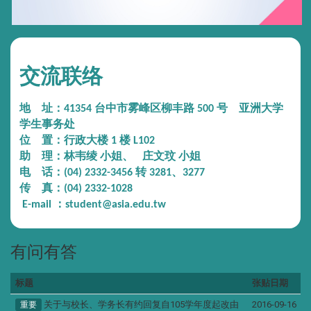
交流联络
地 址：41354 台中市雾峰区柳丰路 500 号
亚洲大学
学生事务处
位 置：行政大楼 1 楼 L102
助 理：林韦绫 小姐、
庄文玟 小姐
电 话：(04) 2332-3456 转 3281、3277
传 真：(04) 2332-1028
E-mail ：student@asia.edu.tw
有问有答
标题
张贴日期
关于与校长、学务长有约回复自105学年度起改由
2016-09-16
重要