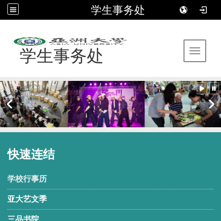
学生事务处
:::
学生事务处
Toggle 
快速连结
学校行事历
亚大艺文季
三品书院