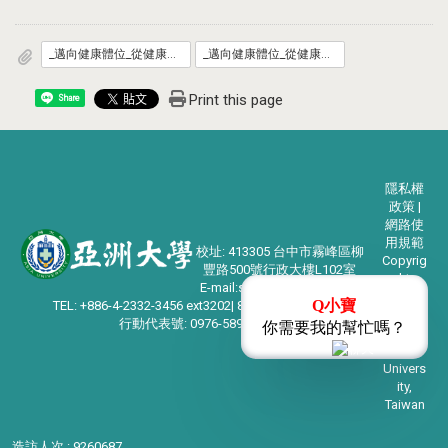
_邁向健康體位_從健康生活型態做起_懶人包.pdf
_邁向健康體位_從健康生活型態做起_專家圖解.pdf
Print this page
Share
隱私權
政策 |
網路使
用規範
校址: 413305 台中市霧峰區柳
Copyrig
豐路500號行政大樓L102室
ht
E-mail:student@asia.edu.tw
©2024
Q小寶
TEL: +886-4-2332-3456 ext3202| 886-4-2332-1028
亞洲大
行動代表號: 0976-589009
你需要我的幫忙嗎？
學
Asia
Univers
ity,
Taiwan
造訪人次 : 9260687