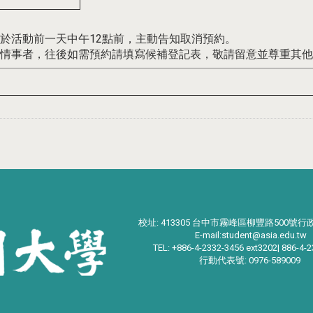
於活動前一天中午12點前，主動告知取消預約。
等情事者，往後如需預約請填寫候補登記表，敬請留意並尊重其
校址: 413305 台中市霧峰區柳豐路500號行
E-mail:student@asia.edu.tw
TEL: +886-4-2332-3456 ext3202| 886-4-
行動代表號: 0976-589009