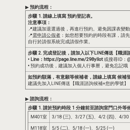
▶
預約
流程：
步驟 1. 請線上填寫
預約登記表
。
注意事項：
📍建議加退選過後，再進行預約。避免因課表變
📍
需申請公假者
：如您想要預約的時段有課，請先
自行於請假系統完成請假作業。
步驟 2. 完成登記後，請加入以下LINE傳送【
• Line：
https://page.line.me/298yllot
或搜尋ID：@2
•
預約成功後，建議加入個人行事曆，避免忘記哦
如預約額滿，有意願等候補者，請線上填寫
候補
建議先加入LINE傳送【職涯諮詢候補+您的學號】
▶
諮詢
流程：
步驟 1. 請於預約時段 1 分鐘前至諮詢室門口外等
M401室
3/18 (三)、3/27 (五)、4/2 (四)、4/30
M118室
5/5 (二)、5/18 (一)、5/25 (一)