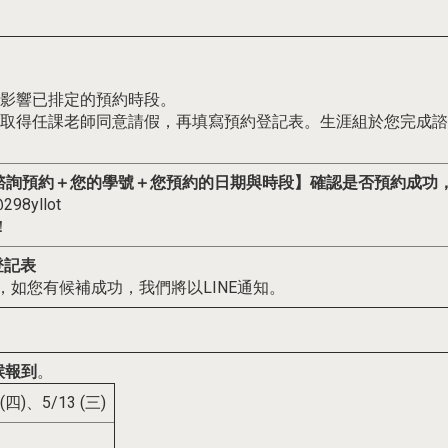
動影響已排定的預約時段。
取得任課老師同意請假，再填寫預約登記表。生涯組於您完成諮詢
職涯諮詢預約＋您的學號＋您預約的日期與時段】確認是否預約成功
98yllot
！
登記表
，如您有候補成功，我們將以LINE通知。
候報到
。
 (四)、5/13 (三)