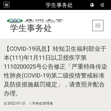
学生事务处
:::
学生事务处
Toggle 
【COVID-19讯息】转知卫生福利部业于
本(111)年1月11日以卫授疾字第
1110200025号公告修正「严重特殊传染
性肺炎(COVID-19)第二级疫情警戒标准
及防疫措施裁罚规定」，请查照并配合
办理。
2022-01-21
学务处管理者