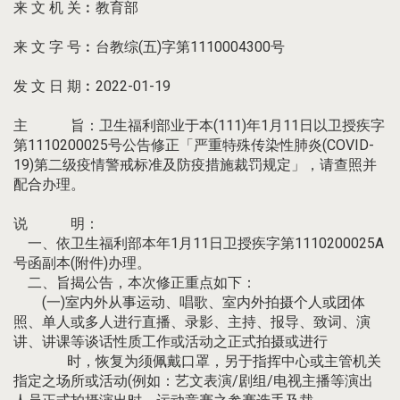
来 文 机 关︰教育部
来 文 字 号︰台教综(五)字第1110004300号
发 文 日 期︰2022-01-19
主 旨：卫生福利部业于本(111)年1月11日以卫授疾字
第1110200025号公告修正「严重特殊传染性肺炎(COVID-
19)第二级疫情警戒标准及防疫措施裁罚规定」，请查照并
配合办理。
说 明：
一、依卫生福利部本年1月11日卫授疾字第1110200025A
号函副本(附件)办理。
二、旨揭公告，本次修正重点如下：
(一)室内外从事运动、唱歌、室内外拍摄个人或团体
照、单人或多人进行直播、录影、主持、报导、致词、演
讲、讲课等谈话性质工作或活动之正式拍摄或进行
时，恢复为须佩戴口罩，另于指挥中心或主管机关
指定之场所或活动(例如：艺文表演/剧组/电视主播等演出