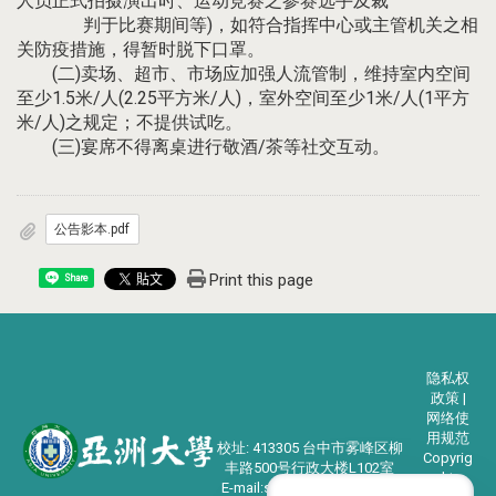
人员正式拍摄演出时、运动竞赛之参赛选手及裁
判于比赛期间等)，如符合指挥中心或主管机关之相
关防疫措施，得暂时脱下口罩。
(二)卖场、超市、市场应加强人流管制，维持室内空间
至少1.5米/人(2.25平方米/人)，室外空间至少1米/人(1平方
米/人)之规定；不提供试吃。
(三)宴席不得离桌进行敬酒/茶等社交互动。
公告影本.pdf
Print this page
Share
隐私权
政策 |
网络使
用规范
校址: 413305 台中市雾峰区柳
Copyrig
丰路500号行政大楼L102室
ht
E-mail:student@asia.edu.tw